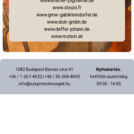
www.kremer-pigmente.de
www.stouls.fr
www.gmw-gabikleindorfer.de
www.dick-gmbh.de
www.deffer-johann.de
www.mstein.sk
1082 Budapest Baross utca 41
Nyitvatartás:
+36 / 1-267-4632 | +36 / 30-268-8693
hetfőtől csütörtökig
info@szepmestersegek.hu
09:00 - 16:00